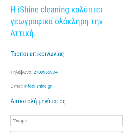
Η iShine cleaning καλύπτει
Υπηρεσίες
γεωγραφικά ολόκληρη την
Εξοπλισμός
Αττική.
Εργασία
Τρόποι επικοινωνίας
Πελατολόγιο
Μυστικά Καθαριότητας
Τηλέφωνο:
2109965904
Επικοινωνία
E-mail:
info@ishine.gr
-
Αποστολή μηνύματος
-